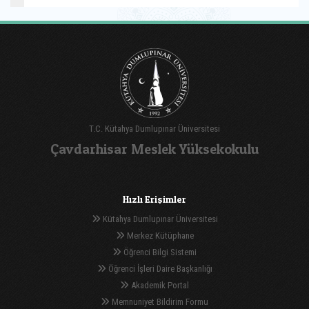
T.C. Kütahya Dumlupınar Üniversitesi
Çavdarhisar Meslek Yüksekokulu
Hızlı Erişimler
Kütahya Dumlupınar Üniversitesi
Merkez Kütüphane
Öğrenci Bilgi Sistemi
Öğrenci İşleri Daire Başkanlığı
Akademik Portal
Memnuniyet Bildirim Formu