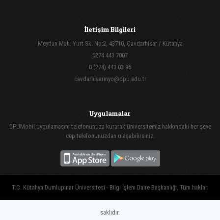
İletişim Bilgileri
Meydan Mah. Yurt Sk. No:2, 43710, Çavdarhisar / Kütahya
0274 443 7007
0 (274) 443 03 95
cavdarhisarmyo@dpu.edu.tr
Uygulamalar
DPUMobil uygulamasını telefonunuza kurarak üniversitemiz hakkındaki her şeye
cep telefonunuzdan ulaşabilirsiniz.
T.C. Kütahya Dumlupınar Üniversitesi - Bilgi İşlem Daire Başkanlığı, Tüm hakları
saklıdır.