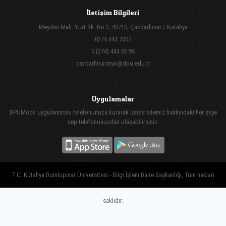
İletişim Bilgileri
Meydan Mah. Yurt Sk. No:2, 43710, Çavdarhisar / Kütahya
0274 443 7007
0 (274) 443 03 95
cavdarhisarmyo@dpu.edu.tr
Uygulamalar
DPUMobil uygulamasını telefonunuza kurarak üniversitemiz hakkındaki her şeye
cep telefonunuzdan ulaşabilirsiniz.
T.C. Kütahya Dumlupınar Üniversitesi - Bilgi İşlem Daire Başkanlığı, Tüm hakları
saklıdır.