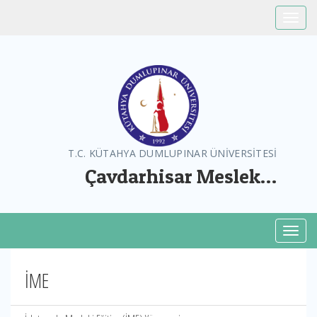
Toggle
T.C. KÜTAHYA DUMLUPINAR ÜNİVERSİTESİ
Çavdarhisar Meslek
Yüksekokulu
Toggl
İME