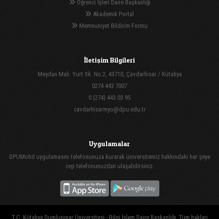
Öğrenci İşleri Daire Başkanlığı
Akademik Portal
Memnuniyet Bildirim Formu
İletişim Bilgileri
Meydan Mah. Yurt Sk. No:2, 43710, Çavdarhisar / Kütahya
0274 443 7007
0 (274) 443 03 95
cavdarhisarmyo@dpu.edu.tr
Uygulamalar
DPUMobil uygulamasını telefonunuza kurarak üniversitemiz hakkındaki her şeye
cep telefonunuzdan ulaşabilirsiniz.
T.C. Kütahya Dumlupınar Üniversitesi - Bilgi İşlem Daire Başkanlığı, Tüm hakları