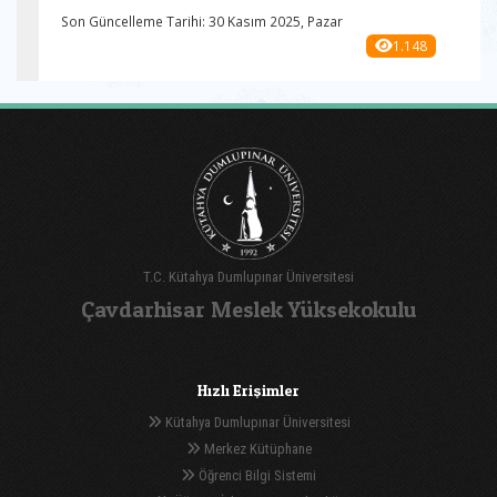
Son Güncelleme Tarihi: 30 Kasım 2025, Pazar
1.148
T.C. Kütahya Dumlupınar Üniversitesi
Çavdarhisar Meslek Yüksekokulu
Hızlı Erişimler
Kütahya Dumlupınar Üniversitesi
Merkez Kütüphane
Öğrenci Bilgi Sistemi