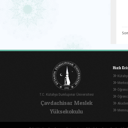
Son
Hızlı Er
Kütahya
Merkez
Öğrenci
T.C. Kütahya Dumlupınar Üniversitesi
Öğrenci 
Çavdarhisar Meslek
Akadem
Yüksekokulu
Memnuni