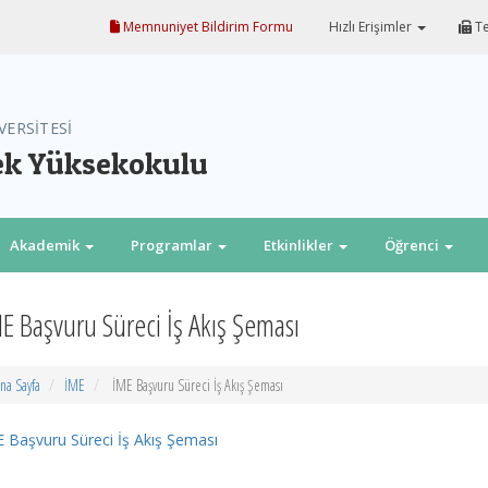
Memnuniyet Bildirim Formu
Hızlı Erişimler
Te
VERSİTESİ
ek Yüksekokulu
Akademik
Programlar
Etkinlikler
Öğrenci
E Başvuru Süreci İş Akış Şeması
na Sayfa
İME
İME Başvuru Süreci İş Akış Şeması
 Başvuru Süreci İş Akış Şeması