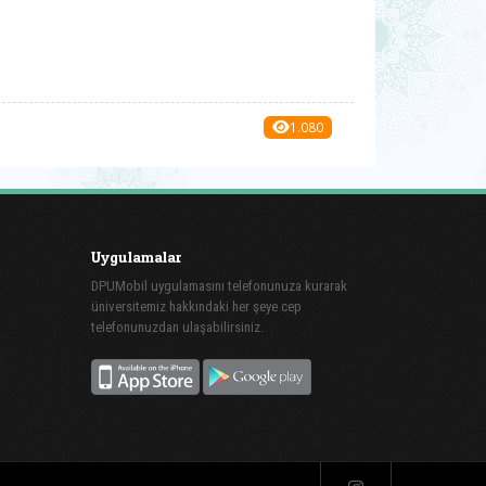
1.080
Uygulamalar
DPUMobil uygulamasını telefonunuza kurarak
üniversitemiz hakkındaki her şeye cep
telefonunuzdan ulaşabilirsiniz.