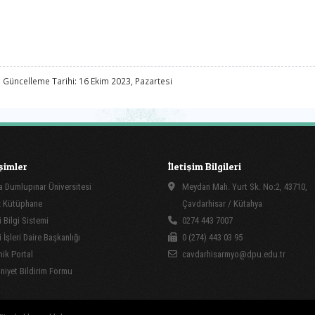
 Güncelleme Tarihi: 16 Ekim 2023, Pazartesi
işimler
İletişim Bilgileri
 Dumlupınar Üniversitesi
Meydan Mah. Yurt Sk. No:2, 43710,
 Kütüphane
Çavdarhisar / Kütahya
 Bilgi Sistemi
0274 443 7007
İşleri Daire Başkanlığı
0 (274) 443 03 95
ik Portal
cavdarhisarmyo@dpu.edu.tr
yet Bildirim Formu