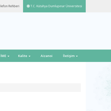
lefon Rehberi
T.C. Kütahya Dumlupınar Üniversitesi
İME
Kalite
Aizanoi
İletişim