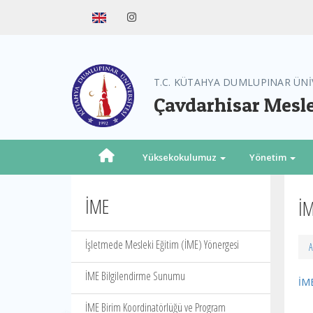
T.C. KÜTAHYA DUMLUPINAR ÜNİ
Çavdarhisar Mesl
Yüksekokulumuz
Yönetim
İME
İM
İşletmede Mesleki Eğitim (İME) Yönergesi
A
İME Bilgilendirme Sunumu
İME
İME Birim Koordinatörlüğü ve Program