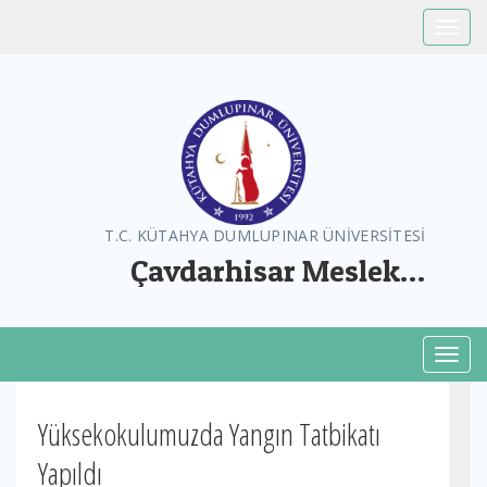
Toggle
T.C. KÜTAHYA DUMLUPINAR ÜNİVERSİTESİ
Çavdarhisar Meslek
Yüksekokulu
Toggl
Yüksekokulumuzda Yangın Tatbikatı
Yapıldı