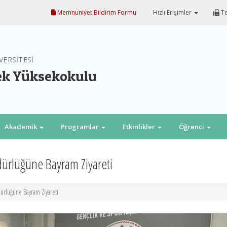
Memnuniyet Bildirim Formu
Hızlı Erişimler
Te
VERSİTESİ
ek Yüksekokulu
Akademik
Programlar
Etkinlikler
Öğrenci
dürlüğüne Bayram Ziyareti
ürlüğüne Bayram Ziyareti