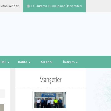
lefon Rehberi
T.C. Kütahya Dumlupınar Üniversitesi
İME
Kalite
Aizanoi
İletişim
Manşetler