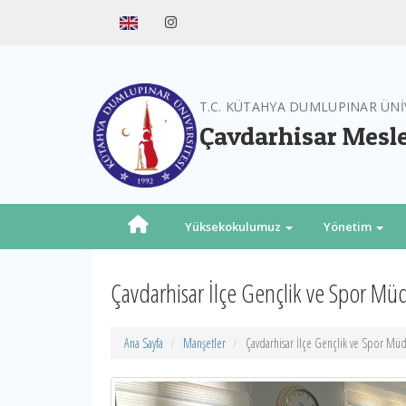
T.C. KÜTAHYA DUMLUPINAR ÜNİ
Çavdarhisar Mesl
Yüksekokulumuz
Yönetim
Çavdarhisar İlçe Gençlik ve Spor Mü
Ana Sayfa
Manşetler
Çavdarhisar İlçe Gençlik ve Spor Müd