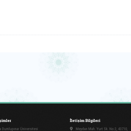
işimler
İletişim Bilgileri
 Dumlupınar Üniversitesi
Meydan Mah. Yurt Sk. No:2, 43710,