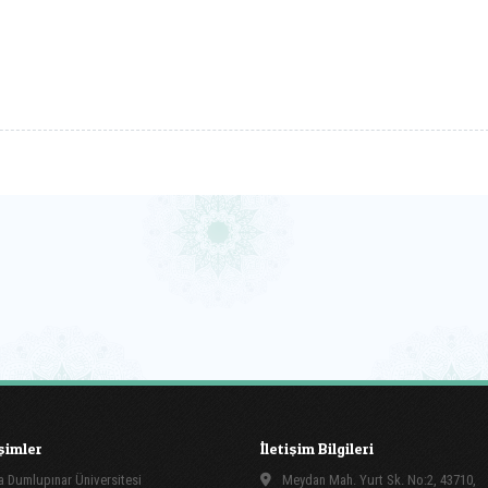
işimler
İletişim Bilgileri
 Dumlupınar Üniversitesi
Meydan Mah. Yurt Sk. No:2, 43710,