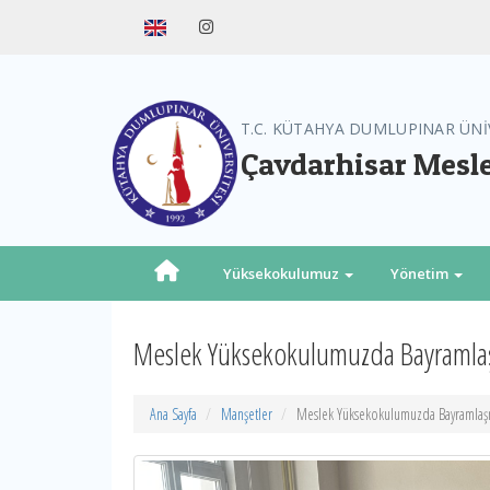
T.C. KÜTAHYA DUMLUPINAR ÜNİ
Çavdarhisar Mesl
Yüksekokulumuz
Yönetim
Meslek Yüksekokulumuzda Bayramlaş
Ana Sayfa
Manşetler
Meslek Yüksekokulumuzda Bayramlaşm