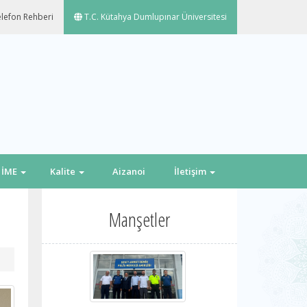
lefon Rehberi
T.C. Kütahya Dumlupınar Üniversitesi
İME
Kalite
Aizanoi
İletişim
Manşetler