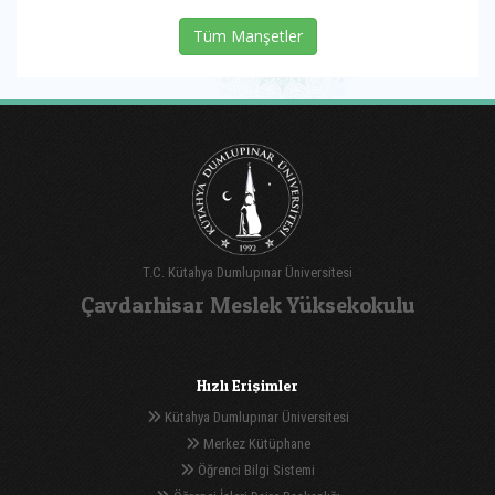
Tüm Manşetler
T.C. Kütahya Dumlupınar Üniversitesi
Çavdarhisar Meslek Yüksekokulu
Hızlı Erişimler
Kütahya Dumlupınar Üniversitesi
Merkez Kütüphane
Öğrenci Bilgi Sistemi