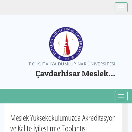
Toggle
T.C. KÜTAHYA DUMLUPINAR ÜNİVERSİTESİ
Çavdarhisar Meslek
Yüksekokulu
Toggl
Meslek Yüksekokulumuzda Akreditasyon
ve Kalite İyileştirme Toplantısı