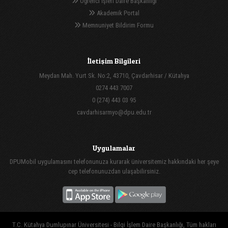
Öğrenci İşleri Daire Başkanlığı
Akademik Portal
Memnuniyet Bildirim Formu
İletişim Bilgileri
Meydan Mah. Yurt Sk. No:2, 43710, Çavdarhisar / Kütahya
0274 443 7007
0 (274) 443 03 95
cavdarhisarmyo@dpu.edu.tr
Uygulamalar
DPUMobil uygulamasını telefonunuza kurarak üniversitemiz hakkındaki her şeye
cep telefonunuzdan ulaşabilirsiniz.
T.C. Kütahya Dumlupınar Üniversitesi - Bilgi İşlem Daire Başkanlığı, Tüm hakları