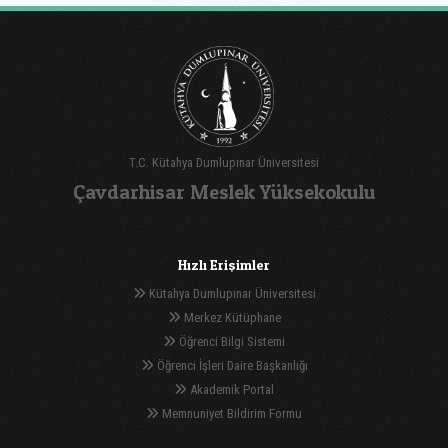
T.C. Kütahya Dumlupınar Üniversitesi
Çavdarhisar Meslek Yüksekokulu
Hızlı Erişimler
Kütahya Dumlupınar Üniversitesi
Merkez Kütüphane
Öğrenci Bilgi Sistemi
Öğrenci İşleri Daire Başkanlığı
Akademik Portal
Memnuniyet Bildirim Formu