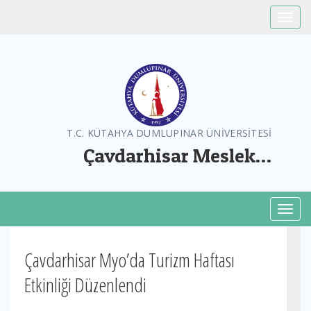
Toggle
T.C. KÜTAHYA DUMLUPINAR ÜNİVERSİTESİ
Çavdarhisar Meslek
Yüksekokulu
Toggl
Çavdarhisar Myo’da Turizm Haftası
Etkinliği Düzenlendi