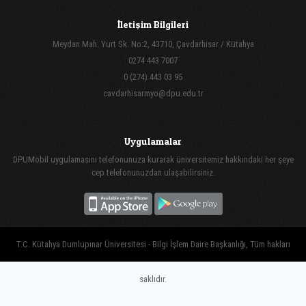
İletişim Bilgileri
Meydan Mah. Yurt Sk. No:2, 43710, Çavdarhisar / Kütahya
0274 443 7007
0 (274) 443 03 95
cavdarhisarmyo@dpu.edu.tr
Uygulamalar
DPUMobil uygulamasını telefonunuza kurarak üniversitemiz hakkındaki her şeye
cep telefonunuzdan ulaşabilirsiniz.
T.C. Kütahya Dumlupınar Üniversitesi - Bilgi İşlem Daire Başkanlığı, Tüm hakları
saklıdır.