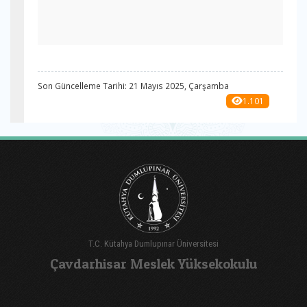
Son Güncelleme Tarihi: 21 Mayıs 2025, Çarşamba
1.101
T.C. Kütahya Dumlupınar Üniversitesi
Çavdarhisar Meslek Yüksekokulu