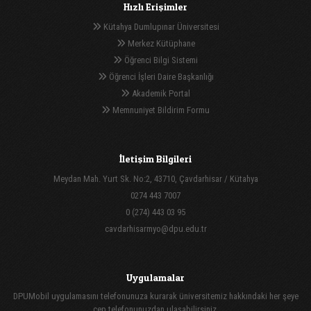
Hızlı Erişimler
Kütahya Dumlupınar Üniversitesi
Merkez Kütüphane
Öğrenci Bilgi Sistemi
Öğrenci İşleri Daire Başkanlığı
Akademik Portal
Memnuniyet Bildirim Formu
İletişim Bilgileri
Meydan Mah. Yurt Sk. No:2, 43710, Çavdarhisar / Kütahya
0274 443 7007
0 (274) 443 03 95
cavdarhisarmyo@dpu.edu.tr
Uygulamalar
DPUMobil uygulamasını telefonunuza kurarak üniversitemiz hakkındaki her şeye
cep telefonunuzdan ulaşabilirsiniz.