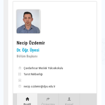
Necip Özdemir
Dr. Öğr. Üyesi
Bölüm Başkanı
Çavdarhisar Meslek Yüksekokulu
Turist Rehberliği
necip.ozdemir@dpu.edu.tr
Profil
Özgeçmiş
Kişisel