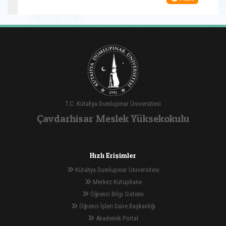
T.C. Kütahya Dumlupınar Üniversitesi
Çavdarhisar Meslek Yüksekokulu
Hızlı Erişimler
Kütahya Dumlupınar Üniversitesi
Merkez Kütüphane
Öğrenci Bilgi Sistemi
Öğrenci İşleri Daire Başkanlığı
Akademik Portal