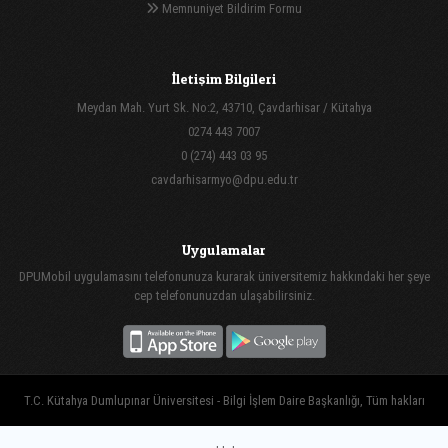
Memnuniyet Bildirim Formu
İletişim Bilgileri
Meydan Mah. Yurt Sk. No:2, 43710, Çavdarhisar / Kütahya
0274 443 7007
0 (274) 443 03 95
cavdarhisarmyo@dpu.edu.tr
Uygulamalar
DPUMobil uygulamasını telefonunuza kurarak üniversitemiz hakkındaki her şeye
cep telefonunuzdan ulaşabilirsiniz.
T.C. Kütahya Dumlupınar Üniversitesi - Bilgi İşlem Daire Başkanlığı, Tüm hakları