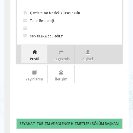
Çavdarhisar Meslek Yüksekokulu
Turist Rehberliği
serkan.ak@dpu.edu.tr
Profil
Özgeçmiş
Kişisel
Yayınlarım
İletişim
SEYAHAT-TURİZM VE EĞLENCE HİZMETLERİ BÖLÜM BAŞKANI