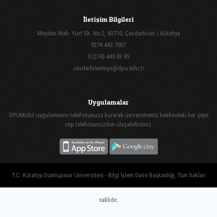
İletişim Bilgileri
Meydan Mah. Yurt Sk. No:2, 43710, Çavdarhisar / Kütahya
0274 443 7007
0 (274) 443 03 95
cavdarhisarmyo@dpu.edu.tr
Uygulamalar
DPUMobil uygulamasını telefonunuza kurarak üniversitemiz hakkındaki her şeye
cep telefonunuzdan ulaşabilirsiniz.
T.C. Kütahya Dumlupınar Üniversitesi - Bilgi İşlem Daire Başkanlığı, Tüm hakları
saklıdır.