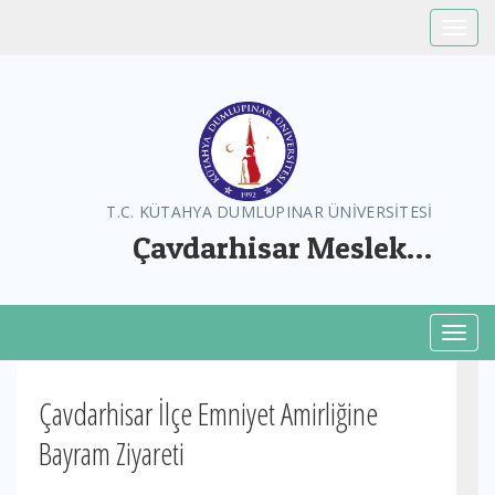
Toggle
T.C. KÜTAHYA DUMLUPINAR ÜNİVERSİTESİ
Çavdarhisar Meslek
Yüksekokulu
Toggl
Çavdarhisar İlçe Emniyet Amirliğine
Bayram Ziyareti