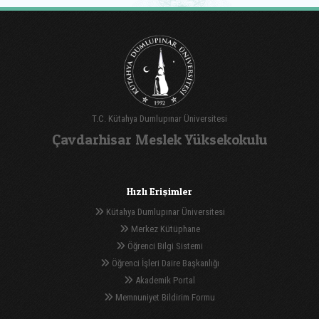
T.C. Kütahya Dumlupınar Üniversitesi
Çavdarhisar Meslek Yüksekokulu
Hızlı Erişimler
Kütahya Dumlupınar Üniversitesi
Merkez Kütüphane
Öğrenci Bilgi Sistemi
Öğrenci İşleri Daire Başkanlığı
Akademik Portal
Memnuniyet Bildirim Formu